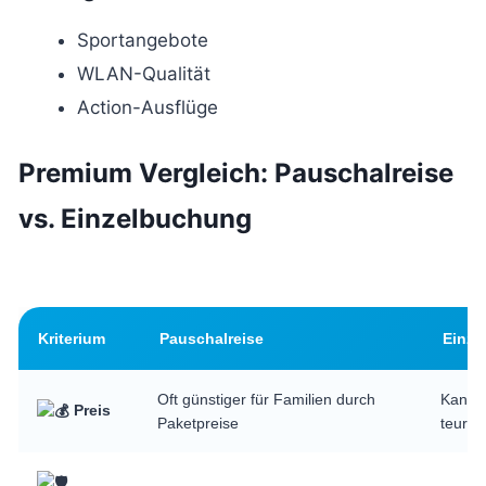
Sportangebote
WLAN-Qualität
Action-Ausflüge
Premium Vergleich: Pauschalreise
vs. Einzelbuchung
Kriterium
Pauschalreise
Einze
Oft günstiger für Familien durch
Kann 
Preis
Paketpreise
teurer