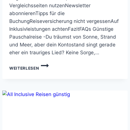
Vergleichsseiten nutzenNewsletter
abonnierenTipps für die
BuchungReiseversicherung nicht vergessenAuf
Inklusivleistungen achtenFazitFAQs Günstige
Pauschalreise -Du träumst von Sonne, Strand
und Meer, aber dein Kontostand singt gerade
eher ein trauriges Lied? Keine Sorge,…
GÜNSTIGE
WEITERLESEN
PAUSCHALREISE:
SONNE,
STRAND
UND
MEER
ZUM
SCHNÄPPCHENPREIS