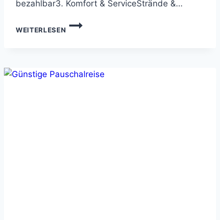
bezahlbar3. Komfort & ServiceStrände &…
ALL
WEITERLESEN
INCLUSIVE
SCHNÄPPCHEN:
SO
FINDEST
DU
DEN
PERFEKTEN
TRAUMURLAUB
ZUM
SPARPREIS