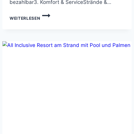
bezahlbar3. Komfort & ServiceStrände &…
ALL
WEITERLESEN
INCLUSIVE
SCHNÄPPCHEN:
SO
FINDEST
DU
DEN
PERFEKTEN
TRAUMURLAUB
ZUM
SPARPREIS