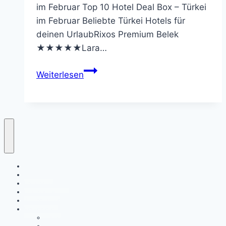
im Februar Top 10 Hotel Deal Box – Türkei
im Februar Beliebte Türkei Hotels für
deinen UrlaubRixos Premium Belek
★★★★★Lara…
Türkei
Weiterlesen
Wetter
im
Februar
–
Temperaturen,
Klima
&
Startseite
Pauschalreisen
Urlaub
Last-Minute
Tipps
Frühbucher
All-Inclusive
Reiseziele
Türkei
Ägypten