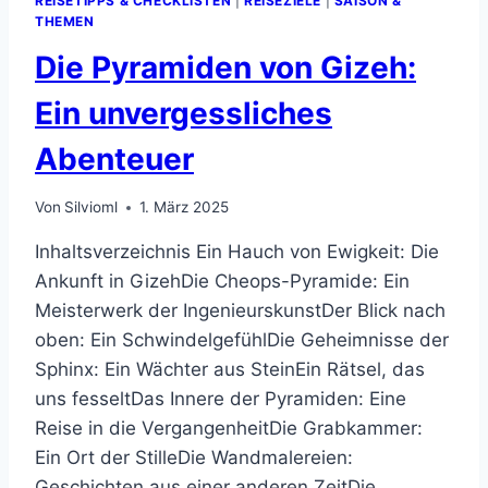
REISETIPPS & CHECKLISTEN
|
REISEZIELE
|
SAISON &
THEMEN
Die Pyramiden von Gizeh:
Ein unvergessliches
Abenteuer
Von
Silvioml
1. März 2025
Inhaltsverzeichnis Ein Hauch von Ewigkeit: Die
Ankunft in GizehDie Cheops-Pyramide: Ein
Meisterwerk der IngenieurskunstDer Blick nach
oben: Ein SchwindelgefühlDie Geheimnisse der
Sphinx: Ein Wächter aus SteinEin Rätsel, das
uns fesseltDas Innere der Pyramiden: Eine
Reise in die VergangenheitDie Grabkammer:
Ein Ort der StilleDie Wandmalereien:
Geschichten aus einer anderen ZeitDie