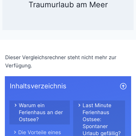
Traumurlaub am Meer
Dieser Vergleichsrechner steht nicht mehr zur
Verfügung.
Inhaltsverzeichnis
Warum ein
Last Minute
Ferienhaus an der
Ferienhaus
Ostsee?
Ostsee:
Spontaner
Die Vorteile eines
Urlaub gefällig?