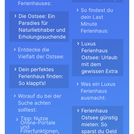
Ferienhauses:
So findest du
Die Ostsee: Ein
dein Last
Paradies für
Minute
Naturliebhaber und
Ferienhaus:
Erholungssuchende
Luxus
Entdecke die
Ferienhaus
Vielfalt der Ostsee:
Ostsee: Urlaub
mit dem
Dein perfektes
gewissen Extra
Ferienhaus finden:
So klappt’s!
Was ein Luxus
Ferienhaus
Worauf du bei der
ausmacht:
Suche achten
solltest:
Ferienhaus
Ostsee günstig
Tipp: Nutze
Online-Portale
mieten: So
und
Filterfunktionen,
sparst du Geld