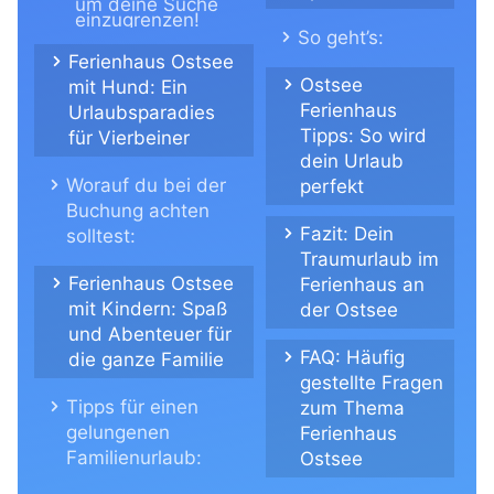
um deine Suche
einzugrenzen!
So geht’s:
Ferienhaus Ostsee
Ostsee
mit Hund: Ein
Ferienhaus
Urlaubsparadies
Tipps: So wird
für Vierbeiner
dein Urlaub
Worauf du bei der
perfekt
Buchung achten
Fazit: Dein
solltest:
Traumurlaub im
Ferienhaus Ostsee
Ferienhaus an
mit Kindern: Spaß
der Ostsee
und Abenteuer für
FAQ: Häufig
die ganze Familie
gestellte Fragen
Tipps für einen
zum Thema
gelungenen
Ferienhaus
Familienurlaub:
Ostsee