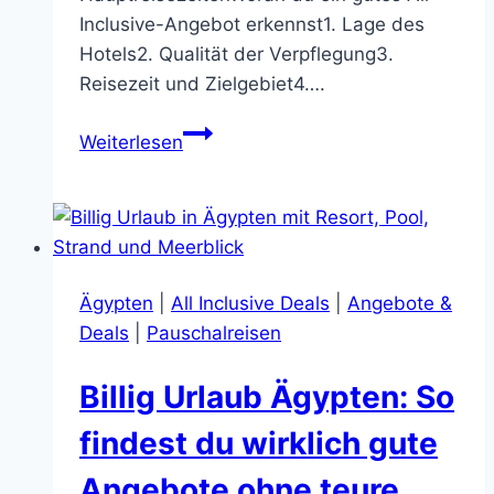
Inclusive-Angebot erkennst1. Lage des
Hotels2. Qualität der Verpflegung3.
Reisezeit und Zielgebiet4….
Reisegeier
Weiterlesen
All
Inclusive:
So
findest
du
Ägypten
|
All Inclusive Deals
|
Angebote &
bessere
Deals
|
Pauschalreisen
Pauschalreisen
statt
Billig Urlaub Ägypten: So
teure
Fehlbuchungen
findest du wirklich gute
Angebote ohne teure