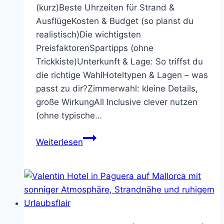
(kurz)Beste Uhrzeiten für Strand &
AusflügeKosten & Budget (so planst du
realistisch)Die wichtigsten
PreisfaktorenSpartipps (ohne
Trickkiste)Unterkunft & Lage: So triffst du
die richtige WahlHoteltypen & Lagen – was
passt zu dir?Zimmerwahl: kleine Details,
große WirkungAll Inclusive clever nutzen
(ohne typische…
Billig
Weiterlesen
Urlaub
Türkey:
So
findest
du
günstigen