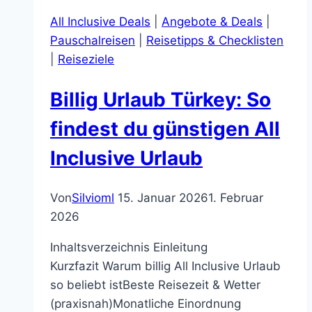
&
All Inclusive Deals
|
Angebote & Deals
|
clever
Pauschalreisen
|
Reisetipps & Checklisten
buchen
|
Reiseziele
Billig Urlaub Türkey: So
findest du günstigen All
Inclusive Urlaub
Von
Silvioml
15. Januar 2026
1. Februar
2026
Inhaltsverzeichnis Einleitung
Kurzfazit Warum billig All Inclusive Urlaub
so beliebt istBeste Reisezeit & Wetter
(praxisnah)Monatliche Einordnung