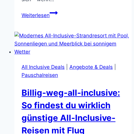
Ägypten
Weiterlesen
Urlaub
Sharm
El
Sheikh:
Passt
das
All Inclusive Deals
|
Angebote & Deals
|
zu
Pauschalreisen
dir?
Entscheidungshilfe,
Billig-weg-all-inclusive:
Reisezeit,
Kosten
So findest du wirklich
&
günstige All-Inclusive-
Buchungsfallen
Reisen mit Flug