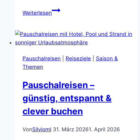
Billig
Weiterlesen
Urlaub
Ägypten:
So
findest
du
Pauschalreisen
|
Reiseziele
|
Saison &
wirklich
Themen
gute
Angebote
Pauschalreisen –
ohne
teure
günstig, entspannt &
Fehlbuchung
clever buchen
Von
Silvioml
31. März 2026
1. April 2026