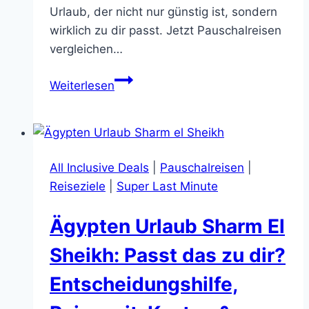
Urlaub, der nicht nur günstig ist, sondern
wirklich zu dir passt. Jetzt Pauschalreisen
vergleichen…
Reisegeier
Weiterlesen
Pauschalreisen:
So
findest
du
All Inclusive Deals
|
Pauschalreisen
|
schnell
Reiseziele
|
Super Last Minute
den
besten
Ägypten Urlaub Sharm El
Deal
(ohne
Sheikh: Passt das zu dir?
Preis-
Entscheidungshilfe,
Fallen)