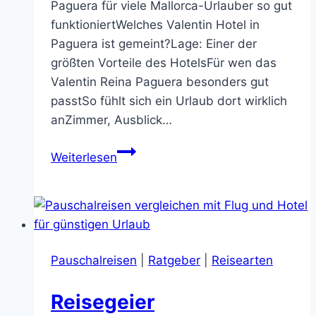
Paguera für viele Mallorca-Urlauber so gut
funktioniertWelches Valentin Hotel in
Paguera ist gemeint?Lage: Einer der
größten Vorteile des HotelsFür wen das
Valentin Reina Paguera besonders gut
passtSo fühlt sich ein Urlaub dort wirklich
anZimmer, Ausblick…
Paguera
Weiterlesen
Mallorca
Valentin
Hotel:
Sonne,
Strand
Pauschalreisen
|
Ratgeber
|
Reisearten
und
pure
Reisegeier
Erholung