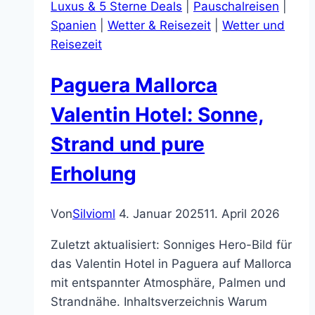
Luxus & 5 Sterne Deals
|
Pauschalreisen
|
All
Spanien
|
Wetter & Reisezeit
|
Wetter und
Inclusive
Reisezeit
Urlaub
Paguera Mallorca
Valentin Hotel: Sonne,
Strand und pure
Erholung
Von
Silvioml
4. Januar 2025
11. April 2026
Zuletzt aktualisiert: Sonniges Hero-Bild für
das Valentin Hotel in Paguera auf Mallorca
mit entspannter Atmosphäre, Palmen und
Strandnähe. Inhaltsverzeichnis Warum