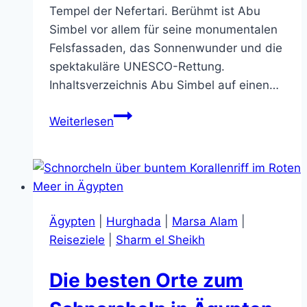
Tempel der Nefertari. Berühmt ist Abu
Simbel vor allem für seine monumentalen
Felsfassaden, das Sonnenwunder und die
spektakuläre UNESCO-Rettung.
Inhaltsverzeichnis Abu Simbel auf einen…
Abu
Weiterlesen
Simbel
in
Ägypten:
Tempel,
Geschichte
Ägypten
|
Hurghada
|
Marsa Alam
|
und
Reiseziele
|
Sharm el Sheikh
Tipps
für
Die besten Orte zum
deinen
Besuch