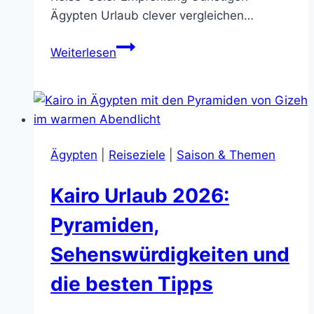
Ägypten Urlaub clever vergleichen…
Billig
Weiterlesen
Urlaub
Ägypten:
So
findest
du
Ägypten
|
Reiseziele
|
Saison & Themen
wirklich
gute
Kairo Urlaub 2026:
Angebote
ohne
Pyramiden,
teure
Sehenswürdigkeiten und
Fehlbuchung
die besten Tipps