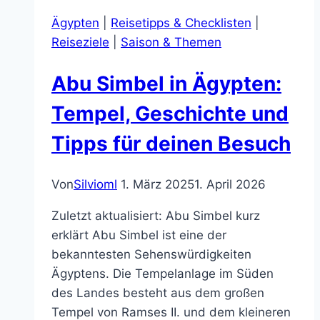
Urlaubsziele
Ägypten
|
Reisetipps & Checklisten
|
für
Reiseziele
|
Saison & Themen
deinen
nächsten
Abu Simbel in Ägypten:
Urlaub
Tempel, Geschichte und
Tipps für deinen Besuch
Von
Silvioml
1. März 2025
1. April 2026
Zuletzt aktualisiert: Abu Simbel kurz
erklärt Abu Simbel ist eine der
bekanntesten Sehenswürdigkeiten
Ägyptens. Die Tempelanlage im Süden
des Landes besteht aus dem großen
Tempel von Ramses II. und dem kleineren