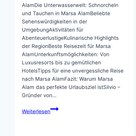
AlamDie Unterwasserwelt: Schnorcheln
und Tauchen in Marsa AlamBeliebte
Sehenswürdigkeiten in der
UmgebungAktivitäten für
AbenteuerlustigeKulinarische Highlights
der RegionBeste Reisezeit für Marsa
AlamUnterkunftsmöglichkeiten: Von
Luxusresorts bis zu gemütlichen
HotelsTipps für eine unvergessliche Reise
nach Marsa AlamFazit: Warum Marsa
Alam das perfekte Urlaubsziel istSilvio –
Gründer von…
Entdecke
Weiterlesen
das
Paradies:
Warum