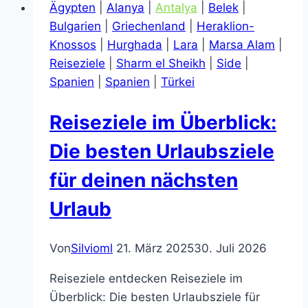
Ägypten
|
Alanya
|
Antalya
|
Belek
|
Marsa
Bulgarien
|
Griechenland
|
Heraklion-
Alam
Knossos
|
Hurghada
|
Lara
|
Marsa Alam
|
dein
Reiseziele
|
Sharm el Sheikh
|
Side
|
nächstes
Spanien
|
Spanien
|
Türkei
Urlaubsziel
in
Reiseziele im Überblick:
Ägypten
sein
Die besten Urlaubsziele
sollte!
für deinen nächsten
Urlaub
Von
Silvioml
21. März 2025
30. Juli 2026
Reiseziele entdecken Reiseziele im
Überblick: Die besten Urlaubsziele für