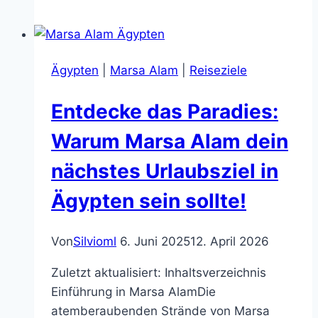
2026
–
Die
Ägypten
|
Marsa Alam
|
Reiseziele
25
beeindruckendsten
Entdecke das Paradies:
Highlights
zwischen
Warum Marsa Alam dein
Pyramiden,
nächstes Urlaubsziel in
Wüste
&
Ägypten sein sollte!
Rotem
Meer
Von
Silvioml
6. Juni 2025
12. April 2026
Zuletzt aktualisiert: Inhaltsverzeichnis
Einführung in Marsa AlamDie
atemberaubenden Strände von Marsa