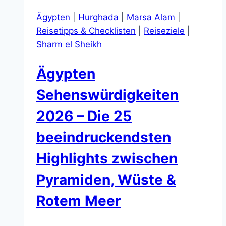
Der
Ägypten
|
Hurghada
|
Marsa Alam
|
Vergleich
Reisetipps & Checklisten
|
Reiseziele
|
2026
Sharm el Sheikh
(Preis,
Strand,
Ägypten
Riffe,
Hotels,
Sehenswürdigkeiten
Sicherheit
2026 – Die 25
&
Entscheidung)
beeindruckendsten
Highlights zwischen
Pyramiden, Wüste &
Rotem Meer