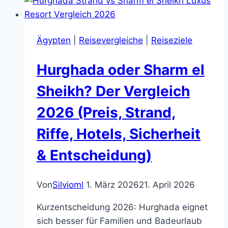
Pyramiden,
Sehenswürdigkeiten
und
Ägypten
|
Reisevergleiche
|
Reiseziele
die
besten
Hurghada oder Sharm el
Tipps
Sheikh? Der Vergleich
2026 (Preis, Strand,
Riffe, Hotels, Sicherheit
& Entscheidung)
Von
Silvioml
1. März 2026
21. April 2026
Kurzentscheidung 2026: Hurghada eignet
sich besser für Familien und Badeurlaub