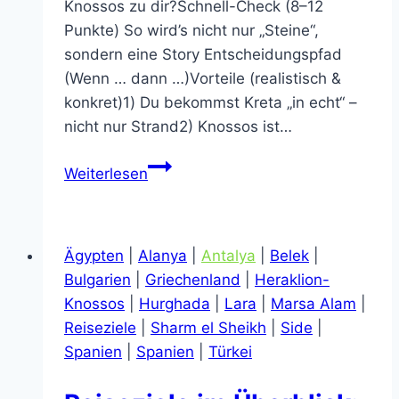
Knossos zu dir?Schnell-Check (8–12
Punkte) So wird’s nicht nur „Steine“,
sondern eine Story Entscheidungspfad
(Wenn … dann …)Vorteile (realistisch &
konkret)1) Du bekommst Kreta „in echt“ –
nicht nur Strand2) Knossos ist…
Heraklion
Weiterlesen
&
Knossos
Erfahrungen:
Ägypten
|
Alanya
|
Antalya
|
Belek
|
Lohnt
Bulgarien
|
Griechenland
|
Heraklion-
sich
Knossos
|
Hurghada
|
Lara
|
Marsa Alam
|
das
Reiseziele
|
Sharm el Sheikh
|
Side
|
für
Spanien
|
Spanien
|
Türkei
dich?