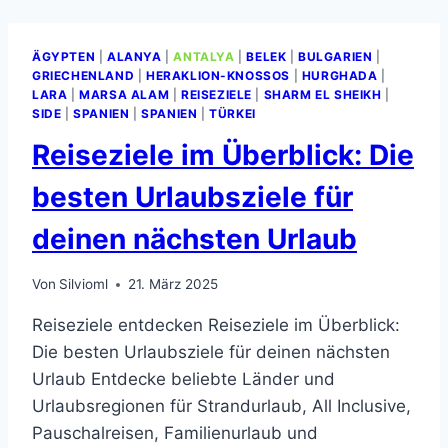
LOHNT
SICH
ÄGYPTEN
|
ALANYA
|
ANTALYA
|
BELEK
|
BULGARIEN
|
DAS
GRIECHENLAND
|
HERAKLION-KNOSSOS
|
HURGHADA
|
FÜR
LARA
|
MARSA ALAM
|
REISEZIELE
|
SHARM EL SHEIKH
|
DICH?
SIDE
|
SPANIEN
|
SPANIEN
|
TÜRKEI
Reiseziele im Überblick: Die
besten Urlaubsziele für
deinen nächsten Urlaub
Von
Silvioml
21. März 2025
Reiseziele entdecken Reiseziele im Überblick:
Die besten Urlaubsziele für deinen nächsten
Urlaub Entdecke beliebte Länder und
Urlaubsregionen für Strandurlaub, All Inclusive,
Pauschalreisen, Familienurlaub und