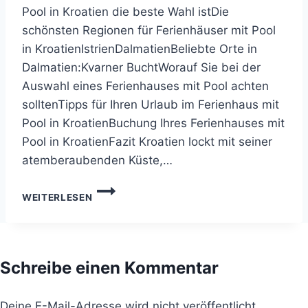
Pool in Kroatien die beste Wahl istDie
schönsten Regionen für Ferienhäuser mit Pool
in KroatienIstrienDalmatienBeliebte Orte in
Dalmatien:Kvarner BuchtWorauf Sie bei der
Auswahl eines Ferienhauses mit Pool achten
solltenTipps für Ihren Urlaub im Ferienhaus mit
Pool in KroatienBuchung Ihres Ferienhauses mit
Pool in KroatienFazit Kroatien lockt mit seiner
atemberaubenden Küste,…
FERIENHAUS
WEITERLESEN
KROATIEN
MIT
POOL:
IHR
TRAUMURLAUB
Schreibe einen Kommentar
AM
MITTELMEER
Deine E-Mail-Adresse wird nicht veröffentlicht.