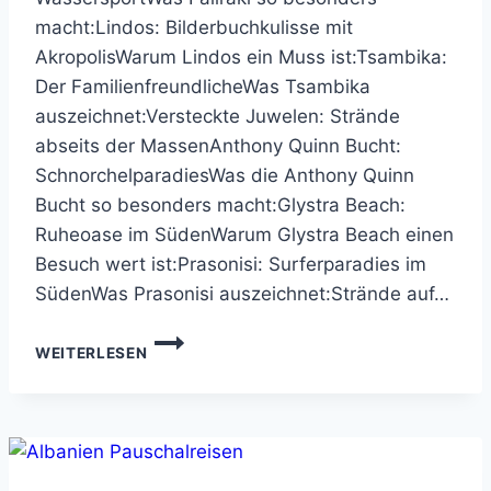
macht:Lindos: Bilderbuchkulisse mit
AkropolisWarum Lindos ein Muss ist:Tsambika:
Der FamilienfreundlicheWas Tsambika
auszeichnet:Versteckte Juwelen: Strände
abseits der MassenAnthony Quinn Bucht:
SchnorchelparadiesWas die Anthony Quinn
Bucht so besonders macht:Glystra Beach:
Ruheoase im SüdenWarum Glystra Beach einen
Besuch wert ist:Prasonisi: Surferparadies im
SüdenWas Prasonisi auszeichnet:Strände auf…
RHODOS:
WEITERLESEN
INSEL
DER
SONNE,
INSEL
DER
STRÄNDE