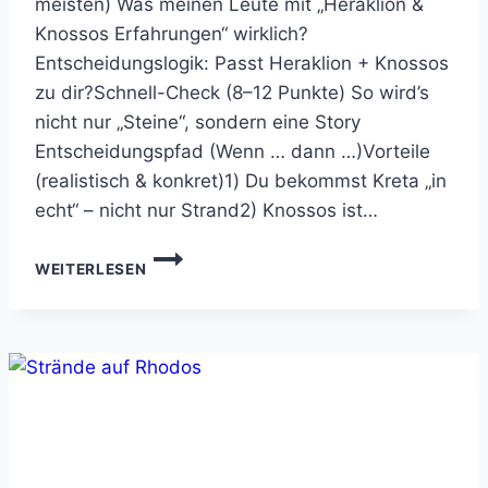
meisten) Was meinen Leute mit „Heraklion &
Knossos Erfahrungen“ wirklich?
Entscheidungslogik: Passt Heraklion + Knossos
zu dir?Schnell-Check (8–12 Punkte) So wird’s
nicht nur „Steine“, sondern eine Story
Entscheidungspfad (Wenn … dann …)Vorteile
(realistisch & konkret)1) Du bekommst Kreta „in
echt“ – nicht nur Strand2) Knossos ist…
HERAKLION
WEITERLESEN
&
KNOSSOS
ERFAHRUNGEN:
LOHNT
SICH
DAS
FÜR
DICH?