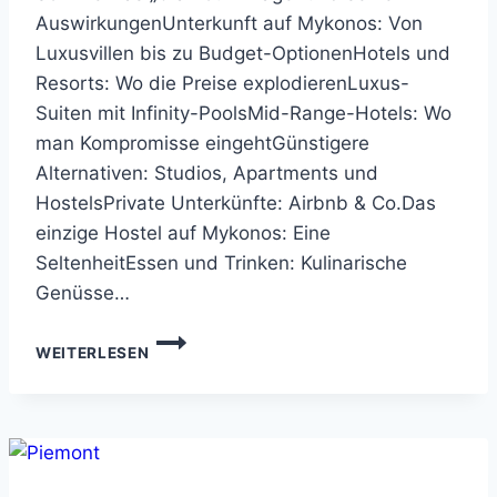
AuswirkungenUnterkunft auf Mykonos: Von
Luxusvillen bis zu Budget-OptionenHotels und
Resorts: Wo die Preise explodierenLuxus-
Suiten mit Infinity-PoolsMid-Range-Hotels: Wo
man Kompromisse eingehtGünstigere
Alternativen: Studios, Apartments und
HostelsPrivate Unterkünfte: Airbnb & Co.Das
einzige Hostel auf Mykonos: Eine
SeltenheitEssen und Trinken: Kulinarische
Genüsse…
IST
WEITERLESEN
MYKONOS
TEUER?
EIN
BLICK
HINTER
DIE