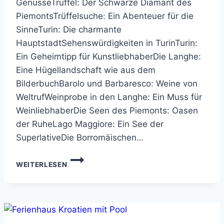
GenüsseTrüffel: Der Schwarze Diamant des
PiemontsTrüffelsuche: Ein Abenteuer für die
SinneTurin: Die charmante
HauptstadtSehenswürdigkeiten in TurinTurin:
Ein Geheimtipp für KunstliebhaberDie Langhe:
Eine Hügellandschaft wie aus dem
BilderbuchBarolo und Barbaresco: Weine von
WeltrufWeinprobe in den Langhe: Ein Muss für
WeinliebhaberDie Seen des Piemonts: Oasen
der RuheLago Maggiore: Ein See der
SuperlativeDie Borromäischen…
PIEMONT:
WEITERLESEN
GENUSSREISE
DURCH
ITALIENS
KULINARISCHES
HERZ