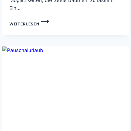
Möglichkeiten, die Seele baumeln zu lassen.
Ein…
FKK
WEITERLESEN
THERME
DEUTSCHLAND:
ENTSPANNUNG
PUR
IN
TEXTILFREIER
UMGEBUNG