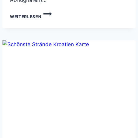
HURGHADA
WEITERLESEN
ODER
SHARM
EL
SHEIKH?
DER
VERGLEICH
2026
(PREIS,
STRAND,
RIFFE,
HOTELS,
SICHERHEIT
&
ENTSCHEIDUNG)