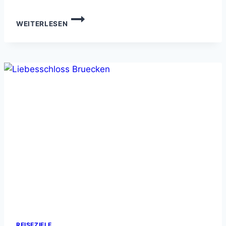
SCHÖNSTE
WEITERLESEN
STRÄNDE
KROATIEN
KARTE:
DEIN
GUIDE
ZU
PARADIESISCHEN
KÜSTEN
REISEZIELE