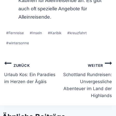
Kabinen für Alleinreisende an. Es gibt
auch oft spezielle Angebote für
Alleinreisende.
Schlagworte:
#
Fernreise
#
Inseln
#
Karibik
#
kreuzfahrt
#
wintersonne
Beitragsnavigation
ZURÜCK
WEITER
Urlaub Kos: Ein Paradies
Schottland Rundreisen:
im Herzen der Ägäis
Unvergessliche
Abenteuer im Land der
Highlands