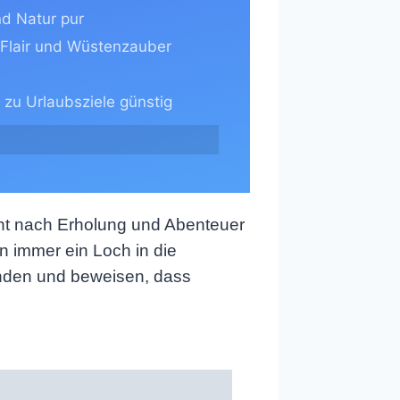
d Natur pur
s Flair und Wüstenzauber
 zu Urlaubsziele günstig
sucht nach Erholung und Abenteuer
 immer ein Loch in die
kunden und beweisen, dass