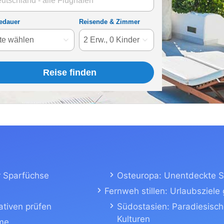
ür Sparfüchse
Osteuropa: Unentdeckte S
Fernweh stillen: Urlaubsziele
ativen prüfen
Südostasien: Paradiesisch
Kulturen
öme