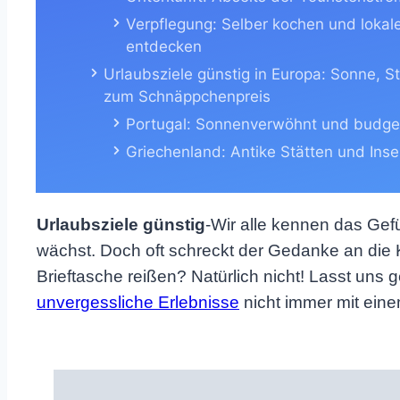
Verpflegung: Selber kochen und lokal
entdecken
Urlaubsziele günstig in Europa: Sonne, S
zum Schnäppchenpreis
Portugal: Sonnenverwöhnt und budget
Griechenland: Antike Stätten und Ins
Urlaubsziele günstig
-Wir alle kennen das Gefü
wächst. Doch oft schreckt der Gedanke an die 
Brieftasche reißen? Natürlich nicht! Lasst un
unvergessliche Erlebnisse
nicht immer mit ein