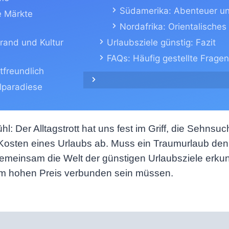
Südamerika: Abenteuer un
e Märkte
Nordafrika: Orientalische
trand und Kultur
Urlaubsziele günstig: Fazit
FAQs: Häufig gestellte Fragen
freundlich
elparadiese
hl: Der Alltagstrott hat uns fest im Griff, die Sehn
Kosten eines Urlaubs ab. Muss ein Traumurlaub denn
s gemeinsam die Welt der günstigen Urlaubsziele er
em hohen Preis verbunden sein müssen.