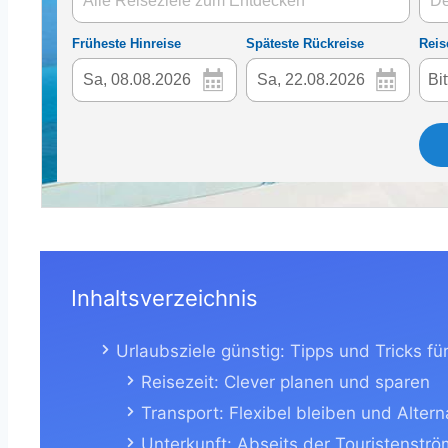
Inhaltsverzeichnis
Urlaubsziele günstig: Tipps und Tricks f
Reisezeit: Clever planen und sparen
Transport: Flexibel bleiben und Altern
Unterkunft: Abseits der Touristenstr