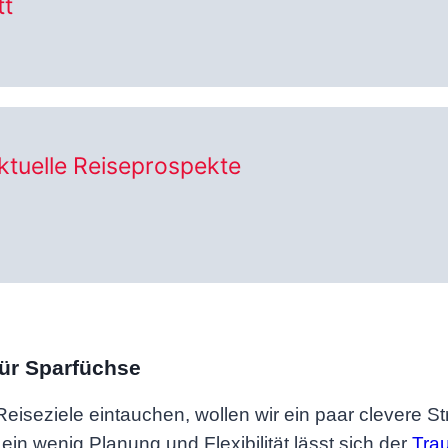
tt
ktuelle Reiseprospekte
für Sparfüchse
Reiseziele eintauchen, wollen wir ein paar clevere St
n wenig Planung und Flexibilität lässt sich der
Trau