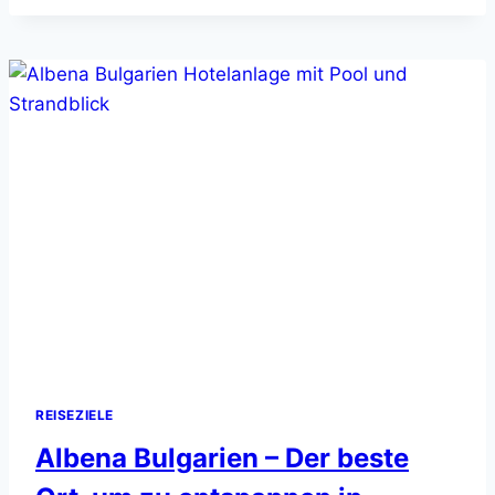
SHARM
EL
SHEIKH
–
WELCHER
URLAUBSORT
IST
DIE
BESSERE
WAHL?
REISEZIELE
Albena Bulgarien – Der beste