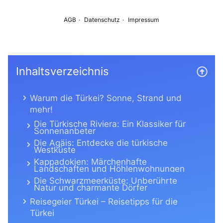
Inhaltsverzeichnis
Warum die Türkei? Sonne, Strand und
mehr!
Die Türkische Riviera: Ein Klassiker für
Sonnenanbeter
Die Ägäis: Entdecke die türkische
Westküste
Kappadokien: Märchenhafte
Landschaften und Höhlenwohnungen
Die Schwarzmeerküste: Unberührte
Natur und charmante Dörfer
Reisegeier Türkei – Reisetipps für die
Türkei