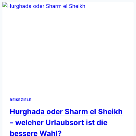
TOP-
HOTELS
&
GEHEIMTIPPS
FÜR
DEINEN
PERFEKTEN
INSELURLAUB
REISEZIELE
Hurghada oder Sharm el Sheikh
– welcher Urlaubsort ist die
bessere Wahl?